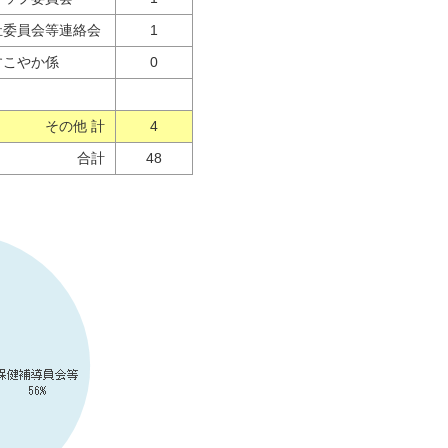
祉委員会等連絡会
1
すこやか係
0
その他 計
4
合計
48