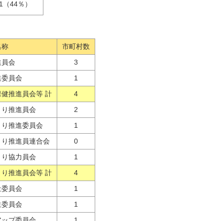
21（44％）
名称
市町村数
進員会
3
進委員会
1
保健推進員会等 計
4
くり推進員会
2
くり推進委員会
1
くり推進員連合会
0
くり協力員会
1
り推進員会等 計
4
祉委員会
1
生委員会
1
アップ委員会
1