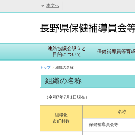
本文へ
連絡協議会設立と
保健補導員等育
目的について
トップ
›
組織の名称
組織の名称
（令和7年7月1日現在）
名称
組織化
市町村数
保健補導員会等