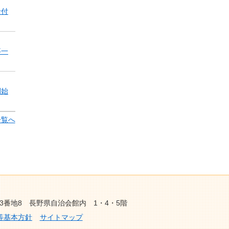
給付
等一
開始
一覧へ
43番地8 長野県自治会館内 1・4・5階
等基本方針
サイトマップ