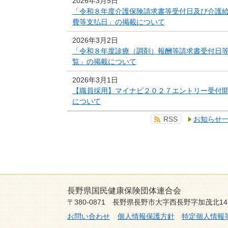
2026年3月5日
「令和８年度介護保険請求書等受付日及び介護
費等支払日」の掲載について
2026年3月2日
「令和８年度診療（調剤）報酬等請求書受付日
覧」の掲載について
2026年3月1日
【職員採用】マイナビ２０２７エントリー受付
について
RSS
お知らせ
長野県国民健康保険団体連合会
〒380-0871 長野県長野市大字西長野字加茂北1
お問い合わせ
個人情報保護方針
特定個人情報