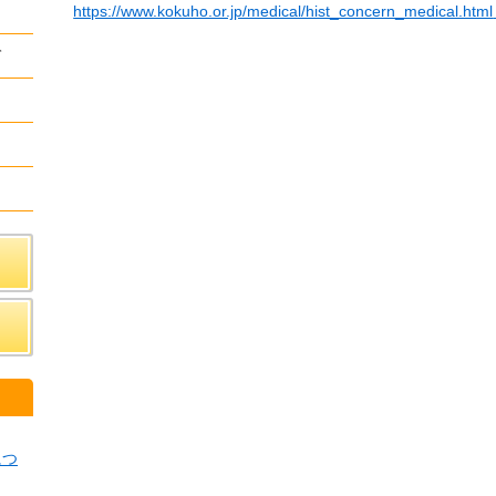
https://www.kokuho.or.jp/medical/hist_concern_medical.html
て
ク
につ