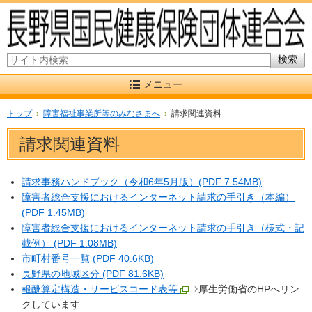
サイト内検索
メニュー
トップ
›
障害福祉事業所等のみなさまへ
›
請求関連資料
請求関連資料
請求事務ハンドブック（令和6年5月版）(PDF 7.54MB)
障害者総合支援におけるインターネット請求の手引き（本編）
(PDF 1.45MB)
障害者総合支援におけるインターネット請求の手引き（様式・記
載例） (PDF 1.08MB)
市町村番号一覧 (PDF 40.6KB)
長野県の地域区分 (PDF 81.6KB)
報酬算定構造・サービスコード表等
⇒厚生労働省のHPへリン
クしています