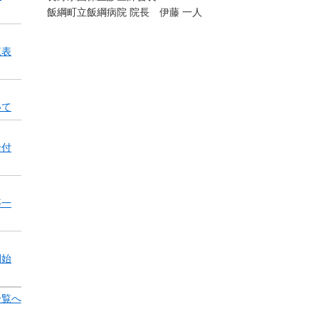
飯綱町立飯綱病院 院長 伊藤 一人
覧表
いて
給付
等一
開始
一覧へ