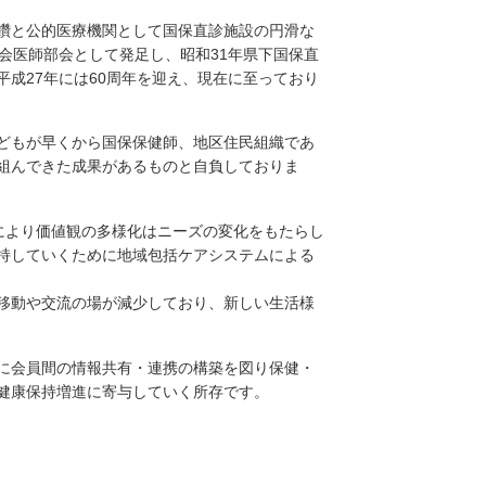
鑽と公的医療機関として国保直診施設の円滑な
会医師部会として発足し、昭和31年県下国保直
成27年には60周年を迎え、現在に至っており
どもが早くから国保保健師、地区住民組織であ
組んできた成果があるものと自負しておりま
により価値観の多様化はニーズの変化をもたらし
持していくために地域包括ケアシステムによる
移動や交流の場が減少しており、新しい生活様
に会員間の情報共有・連携の構築を図り保健・
健康保持増進に寄与していく所存です。