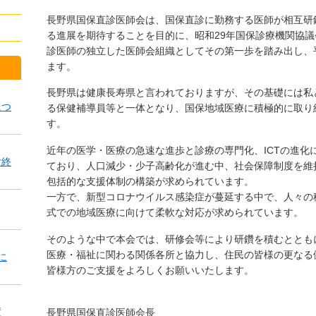
長野県国保直診医師会は、国保直診に勤務する医師が相互研
る進展を期待することを目的に、昭和29年国保診療機関協議
診医師の独立した医師会組織としてその第一歩を踏み出し、平
ます。
長野県は健康長寿県と言われておりますが、その基礎には私
につ
る保健補導員等と一体となり、国保地域医療に積極的に取り
す。
近年の医学・医療の急速な進歩と診療の専門化、ICTの進化
付終
ており、人口減少・少子高齢化が進む中、社会保障制度を維
包括的な支援体制の構築が求められています。
一方で、新型コロナウイルス感染症が蔓延する中で、人々の
式での地域医療に向けて柔軟な対応が求められています。
そのような中で本会では、研修会等により研鑽を積むととも
医療・福祉に関わる関係各所と協力し、住民の皆様の更なる
に
皆様方のご支援をよろしくお願いいたします。
度
長野県国保直診医師会長