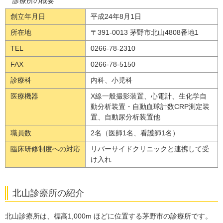
診療所の概要
創立年月日
平成24年8月1日
所在地
〒391-0013 茅野市北山4808番地1
TEL
0266-78-2310
FAX
0266-78-5150
診療科
内科、小児科
医療機器
X線一般撮影装置、心電計、生化学自
動分析装置・自動血球計数CRP測定装
置、自動尿分析装置他
職員数
2名（医師1名、看護師1名）
臨床研修制度への対応
リバーサイドクリニックと連携して受
け入れ
北山診療所の紹介
北山診療所は、標高1,000m ほどに位置する茅野市の診療所です。