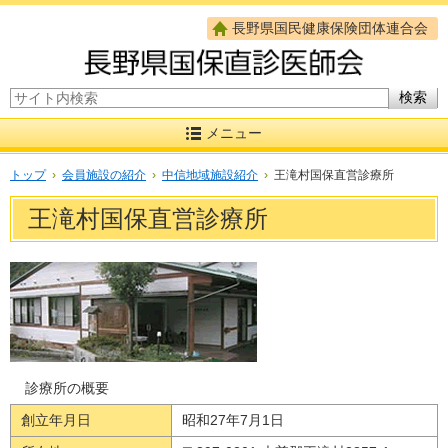
長野県国民健康保険団体連合会
サイト内検索
メニュー
トップ
›
会員施設の紹介
›
中信地域施設紹介
›
王滝村国保直営診療所
王滝村国保直営診療所
診療所の概要
創立年月日
昭和27年7月1日